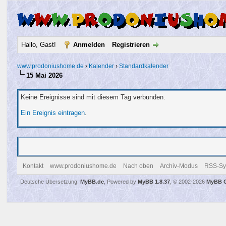
Hallo, Gast!
Anmelden
Registrieren
www.prodoniushome.de
›
Kalender
›
Standardkalender
15 Mai 2026
Keine Ereignisse sind mit diesem Tag verbunden.
Ein Ereignis eintragen
.
Kontakt
www.prodoniushome.de
Nach oben
Archiv-Modus
RSS-Syn
Deutsche Übersetzung:
MyBB.de
, Powered by
MyBB 1.8.37
, © 2002-2026
MyBB 