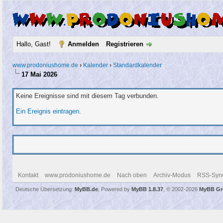
Hallo, Gast!
Anmelden
Registrieren
www.prodoniushome.de
›
Kalender
›
Standardkalender
17 Mai 2026
Keine Ereignisse sind mit diesem Tag verbunden.
Ein Ereignis eintragen
.
Kontakt
www.prodoniushome.de
Nach oben
Archiv-Modus
RSS-Sync
Deutsche Übersetzung:
MyBB.de
, Powered by
MyBB 1.8.37
, © 2002-2026
MyBB Gr