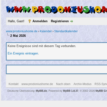
Hallo, Gast!
Anmelden
Registrieren
www.prodoniushome.de
›
Kalender
›
Standardkalender
2 Mai 2026
Keine Ereignisse sind mit diesem Tag verbunden.
Ein Ereignis eintragen
.
Kontakt
www.prodoniushome.de
Nach oben
Archiv-Modus
RSS-Sync
Deutsche Übersetzung:
MyBB.de
, Powered by
MyBB 1.8.37
, © 2002-2026
MyBB Gr