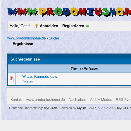
Hallo, Gast!
Anmelden
Registrieren
www.prodoniushome.de
›
Suche
Ergebnisse
Suchergebnisse
Thema
/
Verfasser
Witze, Kurioses usw.
Torsten
Kontakt
www.prodoniushome.de
Nach oben
Archiv-Modus
RSS-Sync
Deutsche Übersetzung:
MyBB.de
, Powered by
MyBB 1.8.37
, © 2002-2026
MyBB Gr