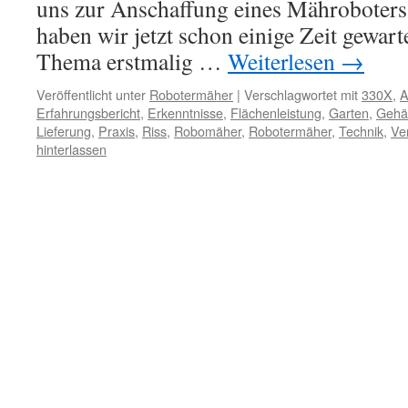
uns zur Anschaffung eines Mähroboters
haben wir jetzt schon einige Zeit gewar
Thema erstmalig …
Weiterlesen
→
Veröffentlicht unter
Robotermäher
|
Verschlagwortet mit
330X
,
A
Erfahrungsbericht
,
Erkenntnisse
,
Flächenleistung
,
Garten
,
Gehä
Lieferung
,
Praxis
,
Riss
,
Robomäher
,
Robotermäher
,
Technik
,
Ve
hinterlassen