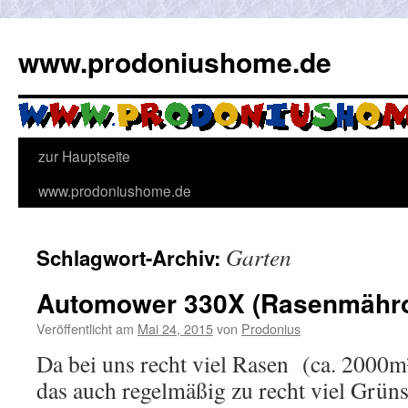
Zum
Inhalt
www.prodoniushome.de
springen
zur Hauptseite
www.prodoniushome.de
Garten
Schlagwort-Archiv:
Automower 330X (Rasenmähro
Veröffentlicht am
Mai 24, 2015
von
Prodonius
Da bei uns recht viel Rasen (ca. 2000m
das auch regelmäßig zu recht viel Grüns